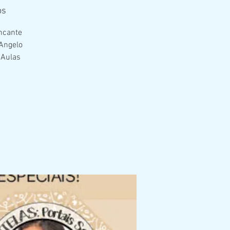
os
incante
 Angelo
 Aulas