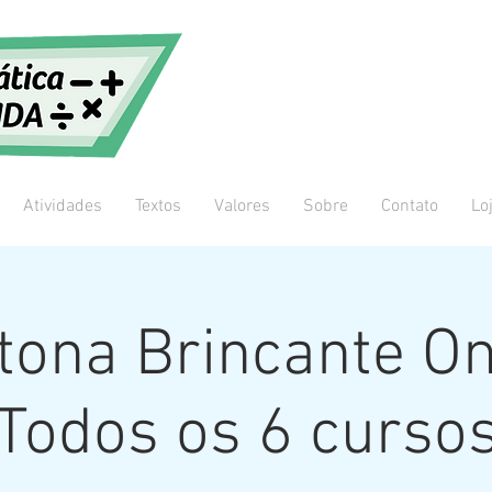
Atividades
Textos
Valores
Sobre
Contato
Lo
ona Brincante On
Todos os 6 curso