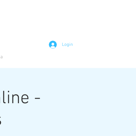
Login
ja
line -
s