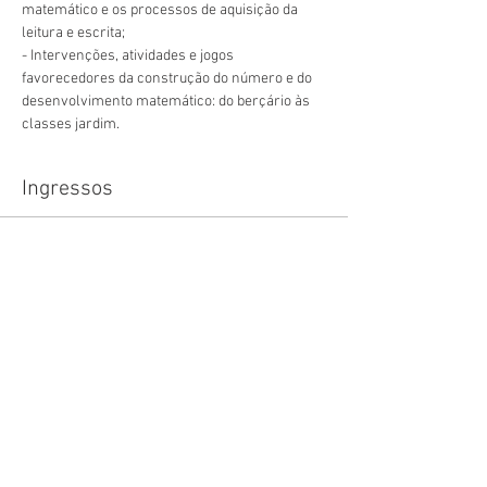
matemático e os processos de aquisição da 
leitura e escrita;
- Intervenções, atividades e jogos 
favorecedores da construção do número e do 
desenvolvimento matemático: do berçário às 
classes jardim.
Ingressos
Esgotado
Tipo de ingresso
Mat. Educação Infantil (ZOOM)
Mais informações
Preço
R$ 50,00