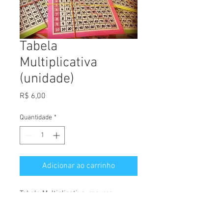
Tabela
Multiplicativa
(unidade)
Preço
R$ 6,00
Quantidade
*
Adicionar ao carrinho
Tabela Multiplicativa, recurso
pedagógico para o estudo da
tabuada.